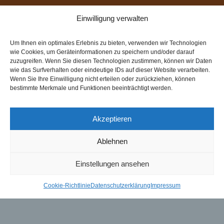
Einwilligung verwalten
Modehaus Vockeroth (Bäckerstr.
104)
Um Ihnen ein optimales Erlebnis zu bieten, verwenden wir Technologien
wie Cookies, um Geräteinformationen zu speichern und/oder darauf
zuzugreifen. Wenn Sie diesen Technologien zustimmen, können wir Daten
Die „Eisen-, Stahl- und Kurz­­waren­­handlung
wie das Surfverhalten oder eindeutige IDs auf dieser Website verarbeiten.
Hottenrott“ wurde 1854 gegründet. 1864 wird
Wenn Sie Ihre Einwilligung nicht erteilen oder zurückziehen, können
bestimmte Merkmale und Funktionen beeinträchtigt werden.
das Gebäude in der Bäckerstraße 104
bezogen.
Akzeptieren
In den Verkaufs­­räumen werden Haushalts­­
waren, hochwertiges Porzellan, Spielwaren und
Ablehnen
eine über Goslars Grenzen hinaus bekannte
Einstellungen ansehen
Modell­­eisen­­bahnabteilung betrieben. Die
Tessner-Gruppe kauft die Immobilie 1999. Mit
Cookie-Richtlinie
Datenschutzerklärung
Impressum
dem gleichen Sortiment erfolgt der
Weiterbetrieb durch die Nachfolger bis 2009.